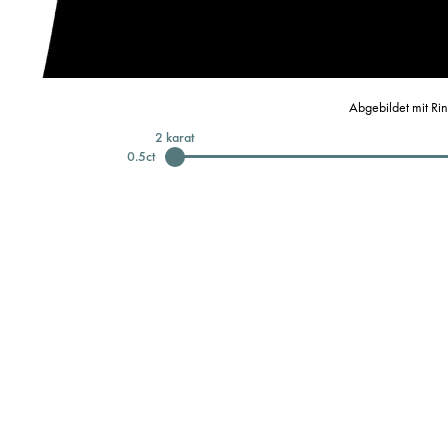
Abgebildet mit Ri
2
karat
0.5
ct