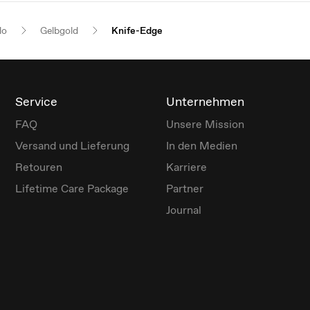
lo
Gelbgold
Knife-Edge
Service
Unternehmen
FAQ
Unsere Mission
Versand und Lieferung
In den Medien
Retouren
Karriere
Lifetime Care Package
Partner
Journal