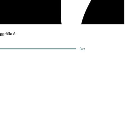
nggröße 6
8
ct