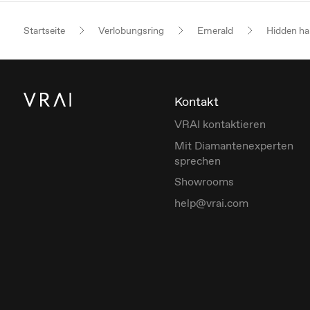
Startseite
Verlobungsring
Emerald
Hidden ha
Kontakt
VRAI kontaktieren
Mit Diamantenexperten
sprechen
Showrooms
help@vrai.com