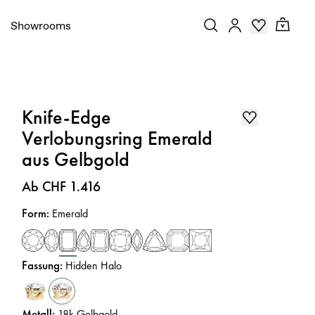
Showrooms
Knife-Edge
Verlobungsring Emerald
aus Gelbgold
Preis
:
Ab CHF 1.416
Form
:
Emerald
Fassung
:
Hidden Halo
Metall
:
18k Gelbgold