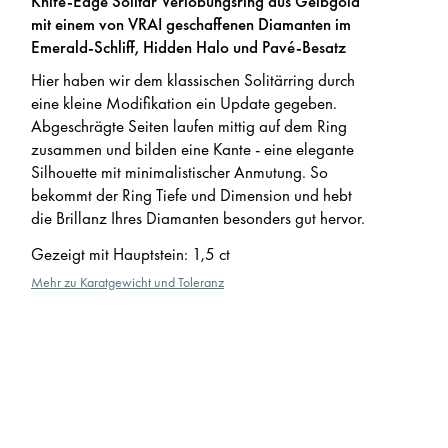
Knife-Edge Solitär Verlobungsring aus Gelbgold
mit einem von VRAI geschaffenen Diamanten im
Emerald-Schliff, Hidden Halo und Pavé-Besatz
Hier haben wir dem klassischen Solitärring durch
eine kleine Modifikation ein Update gegeben.
Abgeschrägte Seiten laufen mittig auf dem Ring
zusammen und bilden eine Kante - eine elegante
Silhouette mit minimalistischer Anmutung. So
bekommt der Ring Tiefe und Dimension und hebt
die Brillanz Ihres Diamanten besonders gut hervor.
Gezeigt mit Hauptstein
:
1,5 ct
Mehr zu Karatgewicht und Toleranz