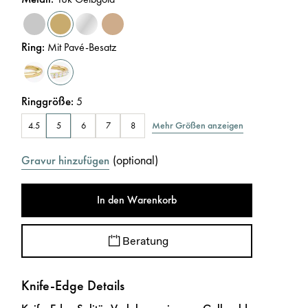
Ring
:
Mit Pavé-Besatz
Ringgröße
:
5
Mehr Größen anzeigen
4.5
5
6
7
8
(
optional
)
Gravur hinzufügen
In den Warenkorb
Beratung
Knife-Edge Details