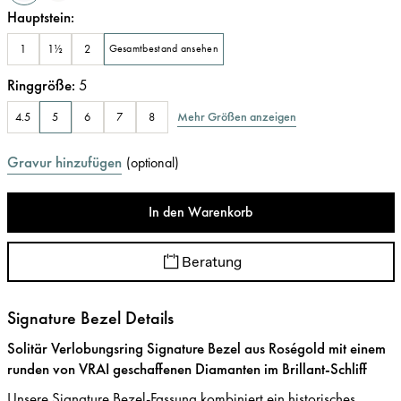
Hauptstein
:
1
1½
2
Gesamtbestand ansehen
Ringgröße
:
5
Mehr Größen anzeigen
4.5
5
6
7
8
Gravur hinzufügen
(
optional
)
In den Warenkorb
Beratung
Signature Bezel Details
Solitär Verlobungsring Signature Bezel aus Roségold mit einem
runden von VRAI geschaffenen Diamanten im Brillant-Schliff
Unsere Signature Bezel-Fassung kombiniert ein historisches