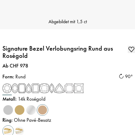
Abgebildet mit
1,5 ct
Signature Bezel Verlobungsring Rund aus
Roségold
Preis
:
Ab CHF 978
Form
:
Rund
90°
Metall
:
14k Roségold
Ring
:
Ohne Pavé-Besatz