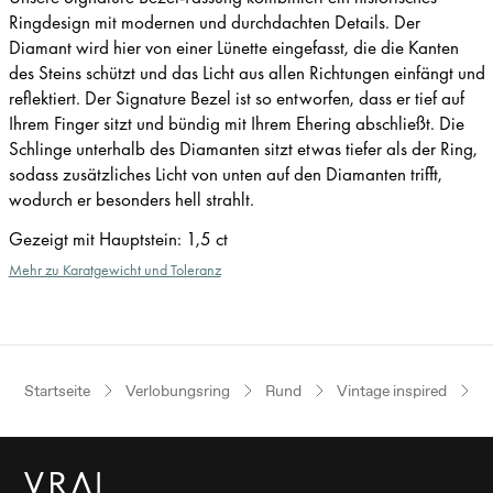
Ringdesign mit modernen und durchdachten Details. Der
Diamant wird hier von einer Lünette eingefasst, die die Kanten
des Steins schützt und das Licht aus allen Richtungen einfängt und
reflektiert. Der Signature Bezel ist so entworfen, dass er tief auf
Ihrem Finger sitzt und bündig mit Ihrem Ehering abschließt. Die
Schlinge unterhalb des Diamanten sitzt etwas tiefer als der Ring,
sodass zusätzliches Licht von unten auf den Diamanten trifft,
wodurch er besonders hell strahlt.
Gezeigt mit Hauptstein
:
1,5 ct
Mehr zu Karatgewicht und Toleranz
Startseite
Verlobungsring
Rund
Vintage inspired
R