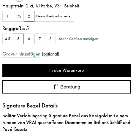
Hauptstein
:
2
ct
,
I-J
Farbe
,
VS+
Reinheit
1
1½
2
Gesamtbestand ansehen
Ringgröße
:
5
Mehr Größen anzeigen
4.5
5
6
7
8
Gravur hinzufügen
(
optional
)
In den Warenkorb
Beratung
Signature Bezel Details
Solitär Verlobungsring Signature Bezel aus Roségold mit einem
runden von VRAI geschaffenen Diamanten im Brillant-Schliff und
Pavé-Besatz