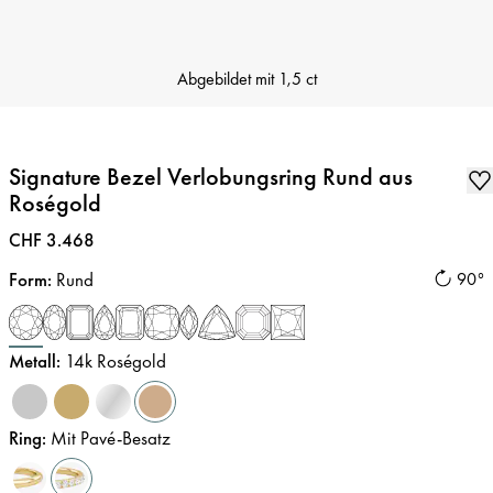
Abgebildet mit
1,5 ct
Signature Bezel Verlobungsring Rund aus
Roségold
Preis
:
CHF 3.468
Form
:
Rund
90°
Metall
:
14k Roségold
Ring
:
Mit Pavé-Besatz