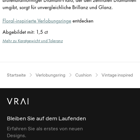
umgibt, sorgt für unvergleichliche Brillanz und Glanz.
Floral-inspirierte Verlobungsringe
entdecken
Abgebildet mit
:
1,5 ct
Mehr zu Karatgewicht und Toleranz
Startseite
Verlobungsring
Cushion
Vintage inspired
Bleiben Sie auf dem Laufenden
Erfahren Sie als erstes von neuen
Designs.