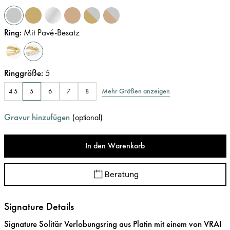
Ring
:
Mit Pavé-Besatz
Ringgröße
:
5
Mehr Größen anzeigen
4.5
5
6
7
8
Gravur hinzufügen
(
optional
)
In den Warenkorb
Beratung
Signature Details
Signature Solitär Verlobungsring aus Platin mit einem von VRAI