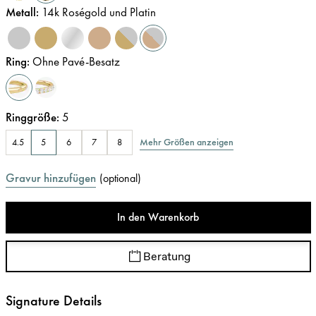
Metall
:
14k Roségold und Platin
Ring
:
Ohne Pavé-Besatz
Ringgröße
:
5
Mehr Größen anzeigen
4.5
5
6
7
8
Gravur hinzufügen
(
optional
)
In den Warenkorb
Beratung
Signature Details