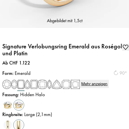
Abgebildet mit
1,5ct
Signature Verlobungsring Emerald aus Roségold
und Platin
Preis
:
Ab CHF 1.122
Form
:
Emerald
90°
Mehr anzeigen
Fassung
:
Hidden Halo
Ringbreite
:
Large (2,1mm)