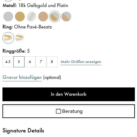
Metall
:
18k Gelbgold und Platin
Ring
:
Ohne Pavé-Besatz
Ringgröße
:
5
Mehr Größen anzeigen
4.5
5
6
7
8
Gravur hinzufügen
(
optional
)
In den Warenkorb
Beratung
Signature Details