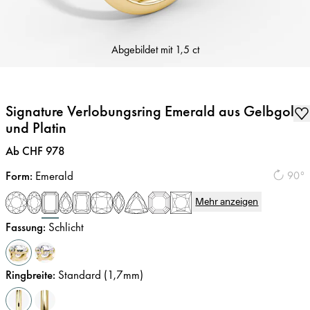
Abgebildet mit
1,5 ct
Signature Verlobungsring Emerald aus Gelbgold
und Platin
Preis
:
Ab CHF 978
Form
:
Emerald
90°
Mehr anzeigen
Fassung
:
Schlicht
Ringbreite
:
Standard (1,7mm)