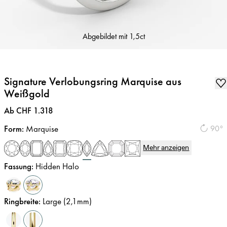
Abgebildet mit
1,5ct
Signature Verlobungsring Marquise aus
Weißgold
Preis
:
Ab CHF 1.318
Form
:
Marquise
90°
Mehr anzeigen
Fassung
:
Hidden Halo
Ringbreite
:
Large (2,1mm)