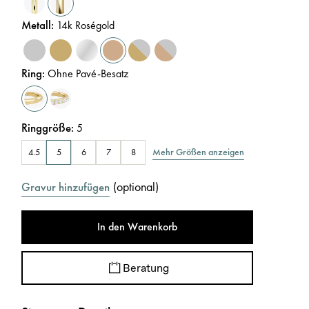
Metall
:
14k Roségold
Ring
:
Ohne Pavé-Besatz
Ringgröße
:
5
Mehr Größen anzeigen
4.5
5
6
7
8
(
optional
)
Gravur hinzufügen
In den Warenkorb
Beratung