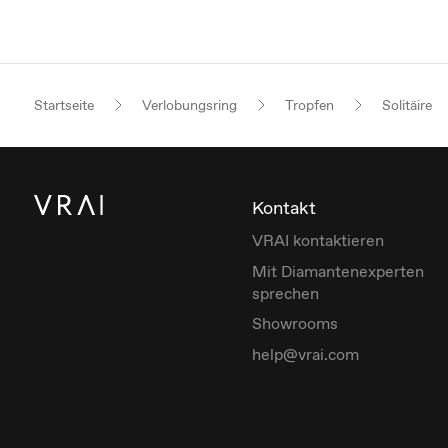
Startseite
Verlobungsring
Tropfen
Solitäire
Kontakt
VRAI kontaktieren
Mit Diamantenexperten
sprechen
Showrooms
help@vrai.com