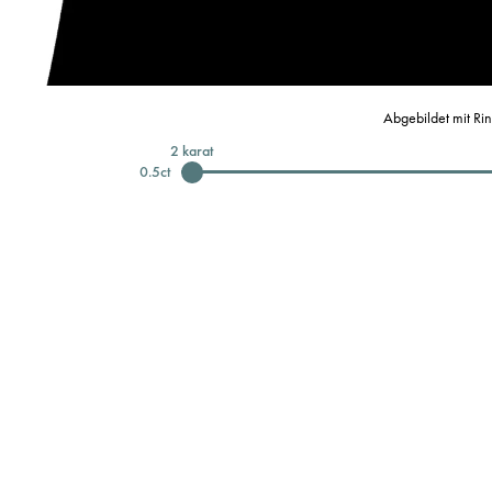
Abgebildet mit Ri
2
karat
0.5
ct