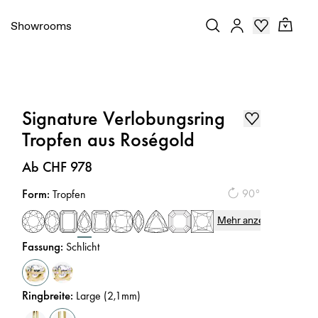
Showrooms
Signature Verlobungsring
Tropfen aus Roségold
Preis
:
Ab CHF 978
Form
:
90°
Tropfen
Mehr anzeigen
Fassung
:
Schlicht
Ringbreite
:
Large (2,1mm)