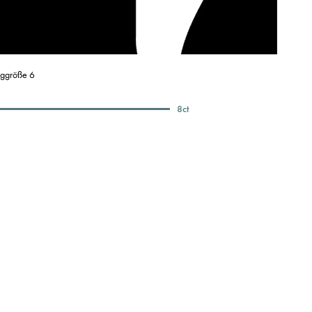
nggröße 6
8
ct