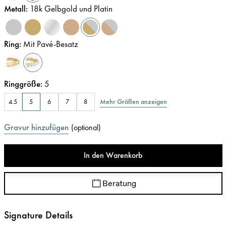
Metall
:
18k Gelbgold und Platin
Ring
:
Mit Pavé-Besatz
Ringgröße
:
5
Mehr Größen anzeigen
4.5
5
6
7
8
Gravur hinzufügen
(
optional
)
In den Warenkorb
Beratung
Signature Details