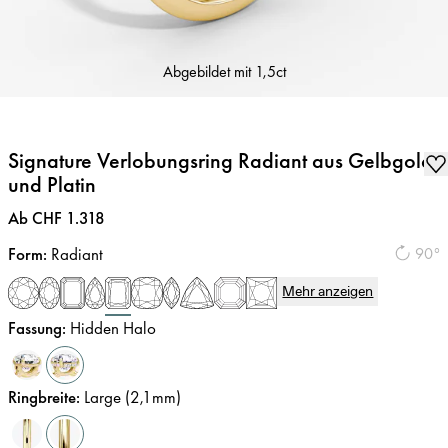
Abgebildet mit
1,5ct
Signature Verlobungsring Radiant aus Gelbgold
und Platin
Preis
:
Ab CHF 1.318
Form
:
Radiant
90°
Mehr anzeigen
Fassung
:
Hidden Halo
Ringbreite
:
Large (2,1mm)