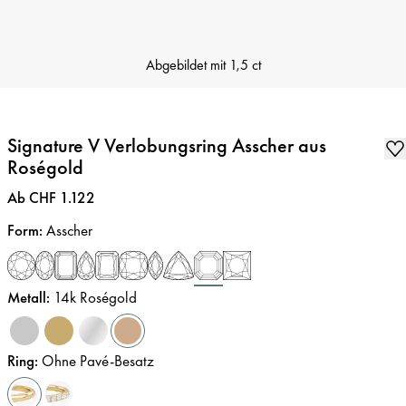
Abgebildet mit
1,5 ct
Signature V Verlobungsring Asscher aus
Roségold
Preis
:
Ab CHF 1.122
Form
:
Asscher
Metall
:
14k Roségold
Ring
:
Ohne Pavé-Besatz