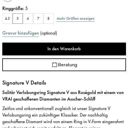
Ringgröße
:
5
Mehr Größen anzeigen
4.5
5
6
7
8
Gravur hinzufügen
(
optional
)
In den Warenkorb
Beratung
Signature V Details
Solitär Verlobungsring Signature V aus Roségold mit einem von
VRAI geschaffenen Diamanten im Asscher-Schliff
Zeitlos und unkonventionell zugleich ist unser Signature V
Verlobungsring ein zukünftiger Klassiker. Der nachhaltig
geschaffene Diamant wird von einem Ring in V-Form eingerahmt
und schmiegt sich somit perfekt an. Elegant in seiner