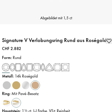
Abgebildet mit
1,5 ct
Signature V Verlobungsring Rund aus Roségold
Preis
:
CHF 2.882
Form
:
Rund
Metall
:
14k Roségold
Ring
:
Mit Pavé-Besatz
Hauptstein
:
1½
ct
,
I-J
Farbe
,
VS+
Reinheit