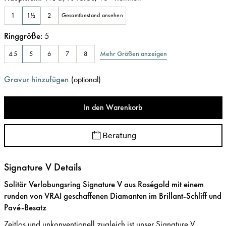
1
1½
2
Gesamtbestand ansehen
Ringgröße
:
5
Mehr Größen anzeigen
4.5
5
6
7
8
Gravur hinzufügen
(
optional
)
In den Warenkorb
Beratung
Signature V Details
Solitär Verlobungsring Signature V aus Roségold mit einem
runden von VRAI geschaffenen Diamanten im Brillant-Schliff und
Pavé-Besatz
Zeitlos und unkonventionell zugleich ist unser Signature V