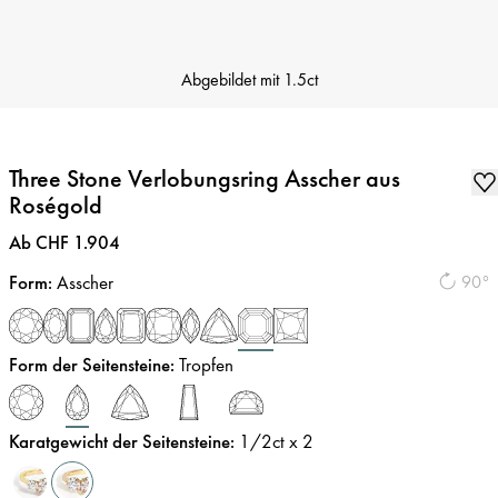
Abgebildet mit
1.5ct
Three Stone Verlobungsring Asscher aus
Roségold
Preis
:
Ab CHF 1.904
Form
:
Asscher
90°
Form der Seitensteine
:
Tropfen
Karatgewicht der Seitensteine
:
1/2
ct x 2