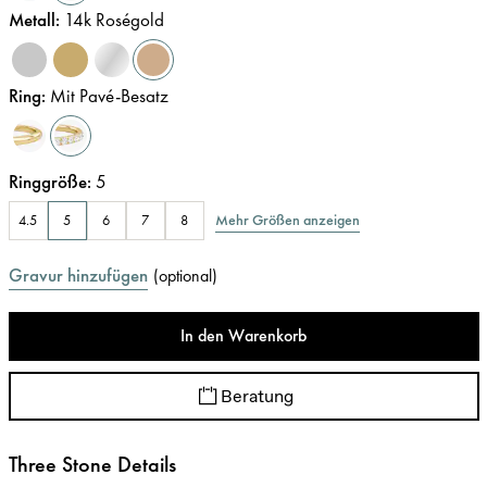
Metall
:
14k Roségold
Ring
:
Mit Pavé-Besatz
Ringgröße
:
5
Mehr Größen anzeigen
4.5
5
6
7
8
Gravur hinzufügen
(
optional
)
In den Warenkorb
Beratung
Three Stone Details