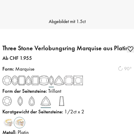
Abgebildet mit
1.5ct
Three Stone Verlobungsring Marquise aus Platin
Preis
:
Ab CHF 1.955
Form
:
Marquise
90°
Form der Seitensteine
:
Trillant
Karatgewicht der Seitensteine
:
1/2
ct x 2
Metall
:
Platin