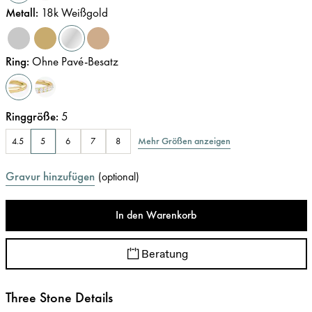
Metall
:
18k Weißgold
Ring
:
Ohne Pavé-Besatz
Ringgröße
:
5
Mehr Größen anzeigen
4.5
5
6
7
8
Gravur hinzufügen
(
optional
)
In den Warenkorb
Beratung
Three Stone Details