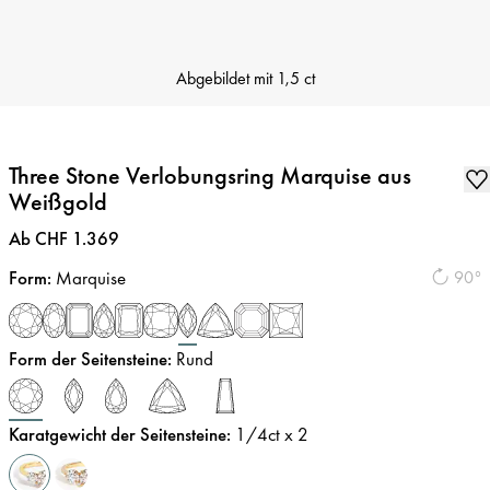
Abgebildet mit
1,5 ct
Three Stone Verlobungsring Marquise aus
Weißgold
Preis
:
Ab CHF 1.369
Form
:
Marquise
90°
Form der Seitensteine
:
Rund
Karatgewicht der Seitensteine
:
1/4
ct x 2