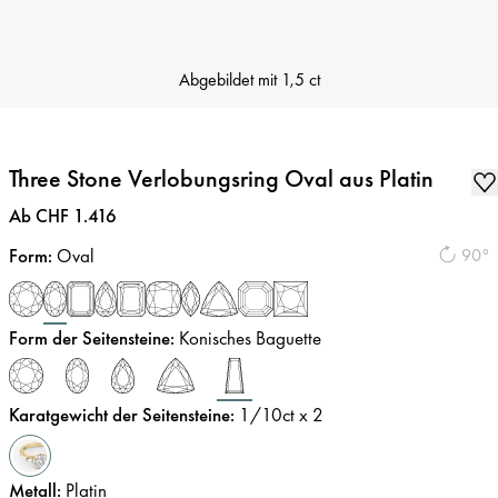
Abgebildet mit
1,5 ct
Three Stone Verlobungsring Oval aus Platin
Preis
:
Ab CHF 1.416
Form
:
Oval
90°
Form der Seitensteine
:
Konisches Baguette
Karatgewicht der Seitensteine
:
1/10
ct x 2
Metall
:
Platin