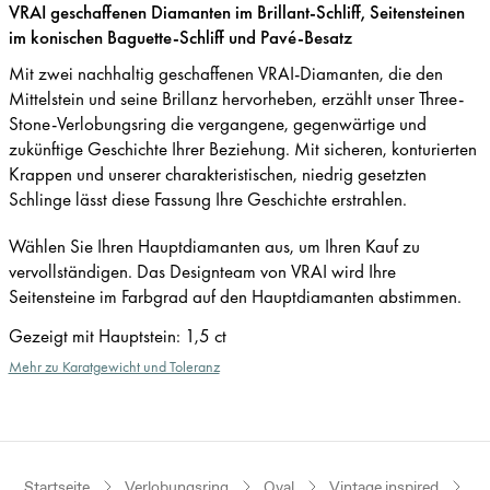
VRAI geschaffenen Diamanten im Brillant-Schliff, Seitensteinen
im konischen Baguette-Schliff und Pavé-Besatz
Mit zwei nachhaltig geschaffenen VRAI-Diamanten, die den
Mittelstein und seine Brillanz hervorheben, erzählt unser Three-
Stone-Verlobungsring die vergangene, gegenwärtige und
zukünftige Geschichte Ihrer Beziehung. Mit sicheren, konturierten
Krappen und unserer charakteristischen, niedrig gesetzten
Schlinge lässt diese Fassung Ihre Geschichte erstrahlen.
Wählen Sie Ihren Hauptdiamanten aus, um Ihren Kauf zu
vervollständigen. Das Designteam von VRAI wird Ihre
Seitensteine im Farbgrad auf den Hauptdiamanten abstimmen.
Gezeigt mit Hauptstein
:
1,5 ct
Mehr zu Karatgewicht und Toleranz
Startseite
Verlobungsring
Oval
Vintage inspired
Pl