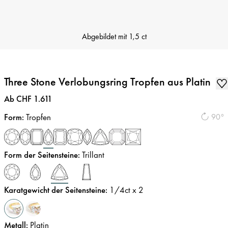
Abgebildet mit
1,5 ct
Three Stone Verlobungsring Tropfen aus Platin
Preis
:
Ab CHF 1.611
Form
:
Tropfen
90°
Form der Seitensteine
:
Trillant
Karatgewicht der Seitensteine
:
1/4
ct x 2
Metall
:
Platin