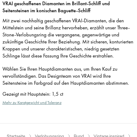
VRAI geschaffenen Diamanten im Brillant-Schliff und
Seitensteinen im konischen Baguette-Schliff
Mit zwei nachhaltig geschaffenen VRAI-Diamanten, die den
Mittelstein und seine Brillanz hervorheben, erzählt unser Three-
Stone-Verlobungsring die vergangene, gegenwärtige und
zukünftige Geschichte Ihrer Beziehung. Mit sicheren, konturierten
Krappen und unserer charakteristischen, niedrig gesetzten
Schlinge lässt diese Fassung Ihre Geschichte erstrahlen.
Wählen Sie Ihren Hauptdiamanten aus, um Ihren Kauf zu
vervollständigen. Das Designteam von VRAI wird Ihre
Seitensteine im Farbgrad auf den Hauptdiamanten abstimmen.
Gezeigt mit Hauptstein
:
1,5 ct
Mehr zu Karatgewicht und Toleranz
Startseite
Verlobungsring
Rund
Vintage inspired
R