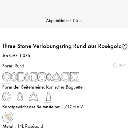
Abgebildet mit
1,5 ct
Three Stone Verlobungsring Rund aus Roségold
Preis
:
Ab CHF 1.076
Form
:
Rund
90°
Form der Seitensteine
:
Konisches Baguette
Karatgewicht der Seitensteine
:
1/10
ct x 2
Metall
:
14k Roségold