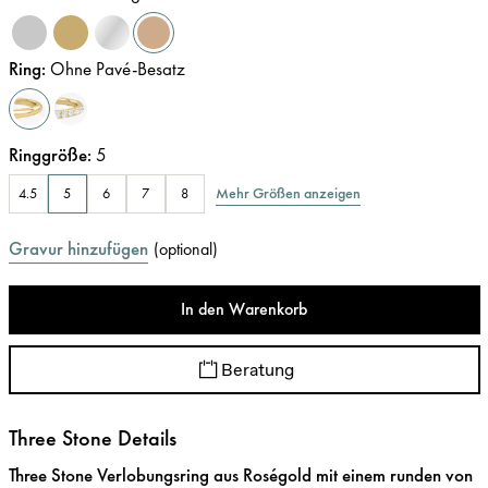
Ring
:
Ohne Pavé-Besatz
Ringgröße
:
5
Mehr Größen anzeigen
4.5
5
6
7
8
Gravur hinzufügen
(
optional
)
In den Warenkorb
Beratung
Three Stone Details
Three Stone Verlobungsring aus Roségold mit einem runden von