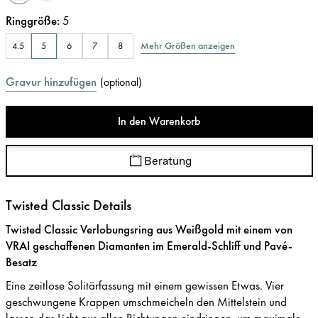
Ringgröße
:
5
Mehr Größen anzeigen
4.5
5
6
7
8
Gravur hinzufügen
(
optional
)
In den Warenkorb
Beratung
Twisted Classic Details
Twisted Classic Verlobungsring aus Weißgold mit einem von
VRAI geschaffenen Diamanten im Emerald-Schliff und Pavé-
Besatz
Eine zeitlose Solitärfassung mit einem gewissen Etwas. Vier
geschwungene Krappen umschmeicheln den Mittelstein und
lassen das Licht aus allen Richtungen eindringen, um maximale