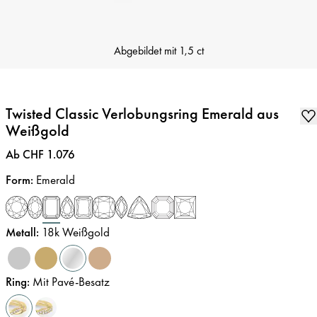
Abgebildet mit
1,5 ct
Twisted Classic Verlobungsring Emerald aus
Weißgold
Preis
:
Ab CHF 1.076
Form
:
Emerald
Metall
:
18k Weißgold
Ring
:
Mit Pavé-Besatz