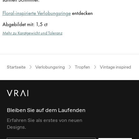
Floral-inspirierte Verlobungsringe
entdecken
Abgebildet mit
:
1,5 ct
Mehr zu Karatgewicht und Toleranz
Startseite
Verlobungsring
Tropfen
Vintage inspired
Bleiben Sie auf dem Laufenden
Erfahren Sie als erstes von neuen
Designs.