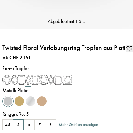
Abgebildet mit
1,5 ct
Twisted Floral Verlobungsring Tropfen aus Platin
Preis
:
Ab CHF 2.151
Form
:
Tropfen
Metall
:
Platin
Ringgröße
:
5
Mehr Größen anzeigen
4.5
5
6
7
8