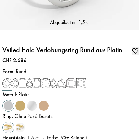
Abgebildet mit
1,5 ct
Veiled Halo Verlobungsring Rund aus Platin
Preis
:
CHF 2.686
Form
:
Rund
Metall
:
Platin
Ring
:
Ohne Pavé-Besatz
Hauptstein
:
1½
ct
,
I-J
Farbe
,
VS+
Reinheit