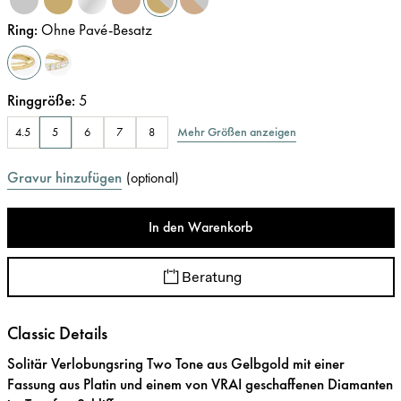
Ring
:
Ohne Pavé-Besatz
Ringgröße
:
5
Mehr Größen anzeigen
4.5
5
6
7
8
Gravur hinzufügen
(
optional
)
In den Warenkorb
Beratung
Classic Details
Solitär Verlobungsring Two Tone aus Gelbgold mit einer
Fassung aus Platin und einem von VRAI geschaffenen Diamanten