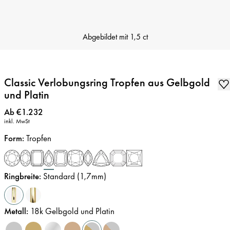
Abgebildet mit
1,5 ct
Classic Verlobungsring Tropfen aus Gelbgold
und Platin
Preis
:
Ab €1.232
inkl. MwSt
Form
:
Tropfen
Ringbreite
:
Standard (1,7mm)
Metall
:
18k Gelbgold und Platin