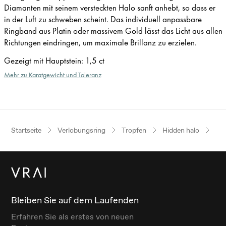
Diamanten mit seinem versteckten Halo sanft anhebt, so dass er
in der Luft zu schweben scheint. Das individuell anpassbare
Ringband aus Platin oder massivem Gold lässt das Licht aus allen
Richtungen eindringen, um maximale Brillanz zu erzielen.
Gezeigt mit Hauptstein
:
1,5 ct
Mehr zu Karatgewicht und Toleranz
Startseite
Verlobungsring
Tropfen
Hidden halo
Ge
Bleiben Sie auf dem Laufenden
Erfahren Sie als erstes von neuen