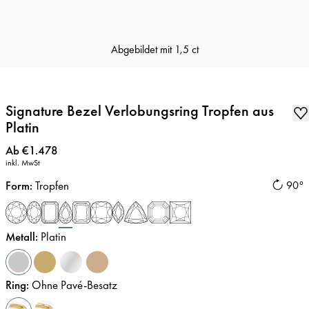
Abgebildet mit
1,5 ct
Signature Bezel Verlobungsring Tropfen aus
Platin
Preis
:
Ab €1.478
inkl. MwSt
Form
:
Tropfen
90°
Metall
:
Platin
Ring
:
Ohne Pavé-Besatz