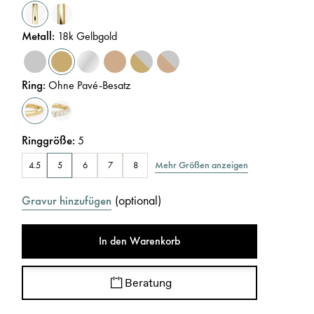
Metall
:
18k Gelbgold
Ring
:
Ohne Pavé-Besatz
Ringgröße
:
5
Mehr Größen anzeigen
4.5
5
6
7
8
(
optional
)
Gravur hinzufügen
In den Warenkorb
Beratung