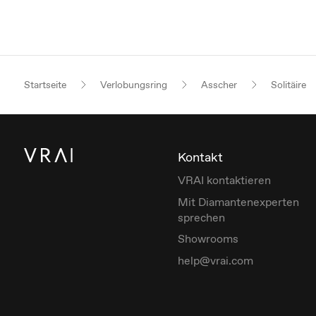
Startseite
Verlobungsring
Asscher
Solitäire
Kontakt
VRAI kontaktieren
Mit Diamantenexperten
sprechen
Showrooms
help@vrai.com