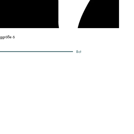
nggröße 6
8
ct