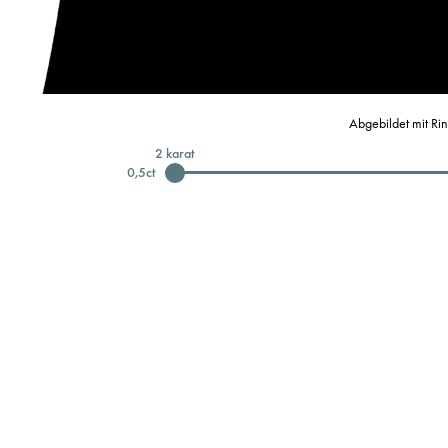
Abgebildet mit Ri
2
karat
0,5
ct