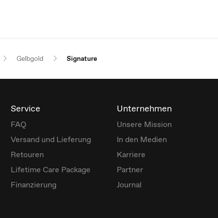
Gelbgold
Signature
Service
Unternehmen
FAQ
Unsere Mission
Versand und Lieferung
In den Medien
Retouren
Karriere
Lifetime Care Package
Partner
Finanzierung
Journal