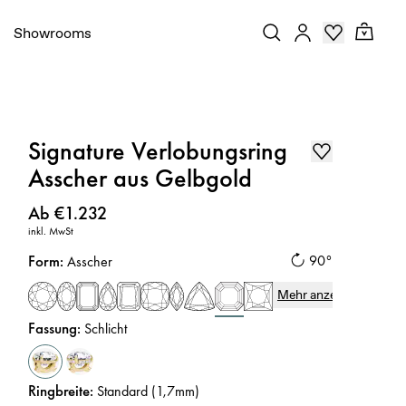
Showrooms
Signature Verlobungsring
Asscher aus Gelbgold
Preis
:
Ab €1.232
inkl. MwSt
Form
:
90°
Asscher
Mehr anzeigen
Fassung
:
Schlicht
Ringbreite
:
Standard (1,7mm)