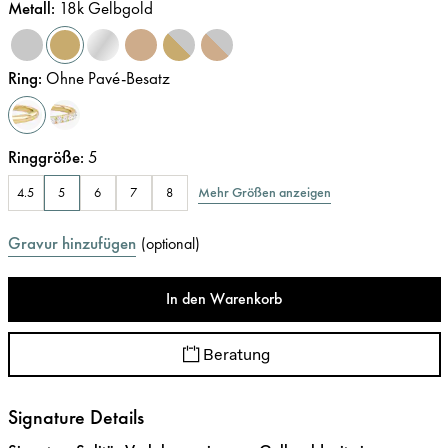
Metall
:
18k Gelbgold
Ring
:
Ohne Pavé-Besatz
Ringgröße
:
5
Mehr Größen anzeigen
4.5
5
6
7
8
Gravur hinzufügen
(
optional
)
In den Warenkorb
Beratung
Signature Details