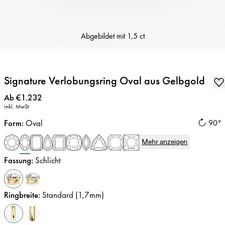
Abgebildet mit
1,5 ct
Signature Verlobungsring Oval aus Gelbgold
Preis
:
Ab €1.232
inkl. MwSt
Form
:
Oval
90°
Mehr anzeigen
Fassung
:
Schlicht
Ringbreite
:
Standard (1,7mm)