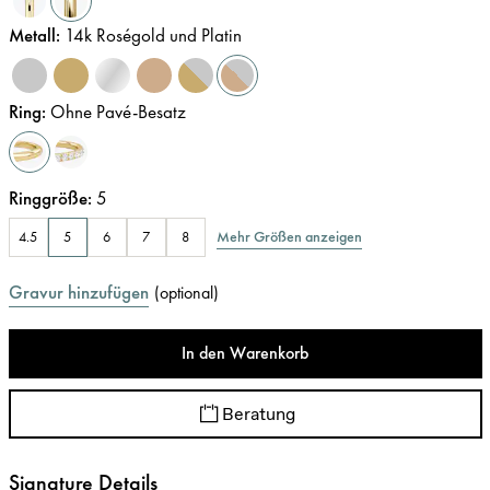
Metall
:
14k Roségold und Platin
Ring
:
Ohne Pavé-Besatz
Ringgröße
:
5
Mehr Größen anzeigen
4.5
5
6
7
8
Gravur hinzufügen
(
optional
)
In den Warenkorb
Beratung
Signature Details