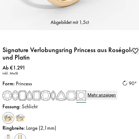
Abgebildet mit
1,5ct
Signature Verlobungsring Princess aus Roségold
und Platin
Preis
:
Ab €1.291
inkl. MwSt
Form
:
Princess
90°
Mehr anzeigen
Fassung
:
Schlicht
Ringbreite
:
Large (2,1mm)