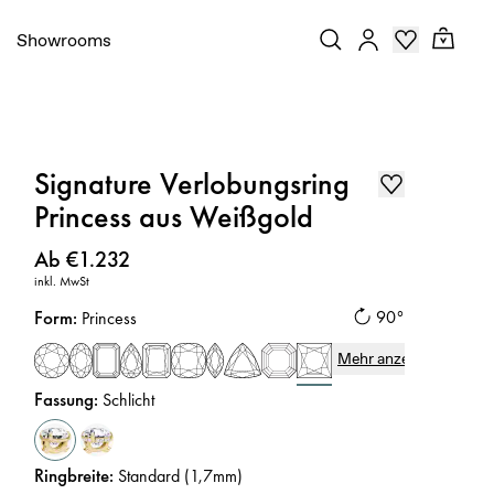
Showrooms
Signature Verlobungsring
Princess aus Weißgold
Preis
:
Ab €1.232
inkl. MwSt
Form
:
90°
Princess
Mehr anzeigen
Fassung
:
Schlicht
Ringbreite
:
Standard (1,7mm)