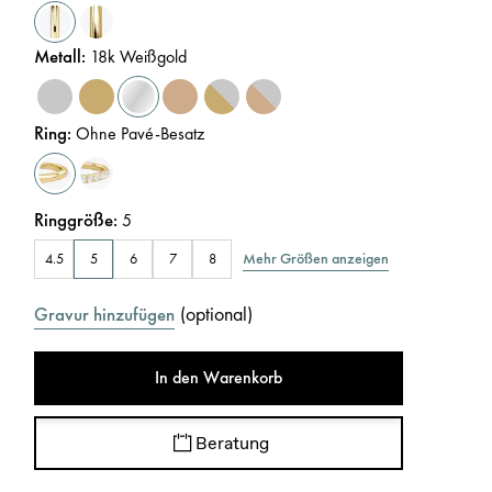
Metall
:
18k Weißgold
Ring
:
Ohne Pavé-Besatz
Ringgröße
:
5
Mehr Größen anzeigen
4.5
5
6
7
8
(
optional
)
Gravur hinzufügen
In den Warenkorb
Beratung