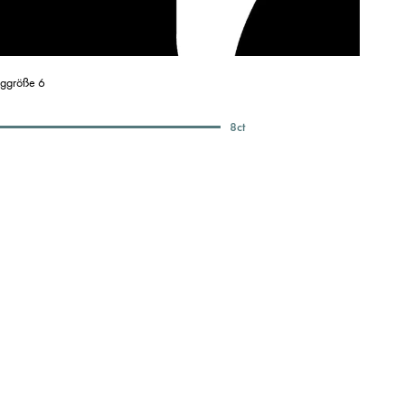
nggröße 6
8
ct