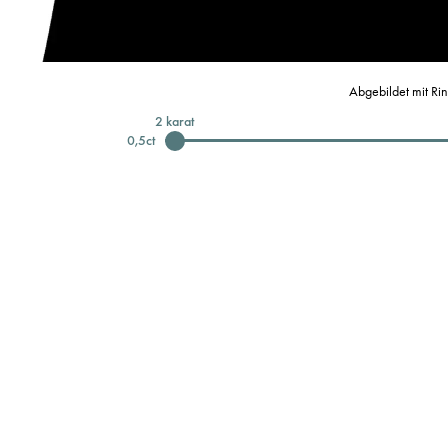
Abgebildet mit Ri
2
karat
0,5
ct