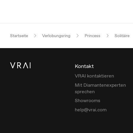
Startseite
Verlobungsring
Princess
Solitäire
Kontakt
VRAI kontaktieren
Mit Diamantenexperten
sprechen
Showrooms
help@vrai.com