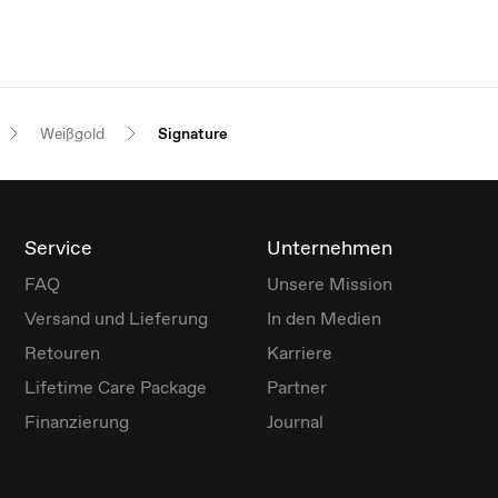
Weißgold
Signature
Service
Unternehmen
FAQ
Unsere Mission
Versand und Lieferung
In den Medien
Retouren
Karriere
Lifetime Care Package
Partner
Finanzierung
Journal