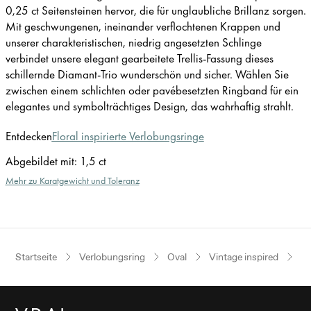
0,25 ct Seitensteinen hervor, die für unglaubliche Brillanz sorgen.
Mit geschwungenen, ineinander verflochtenen Krappen und
unserer charakteristischen, niedrig angesetzten Schlinge
verbindet unsere elegant gearbeitete Trellis-Fassung dieses
schillernde Diamant-Trio wunderschön und sicher. Wählen Sie
zwischen einem schlichten oder pavébesetzten Ringband für ein
elegantes und symbolträchtiges Design, das wahrhaftig strahlt.
Entdecken
Floral inspirierte Verlobungsringe
Abgebildet mit
:
1,5 ct
Mehr zu Karatgewicht und Toleranz
Startseite
Verlobungsring
Oval
Vintage inspired
Ro