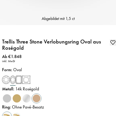
Abgebildet mit
1,5 ct
Trellis Three Stone Verlobungsring Oval aus
Roségold
Preis
:
Ab €1.848
inkl. MwSt
Form
:
Oval
Metall
:
14k Roségold
Ring
:
Ohne Pavé-Besatz