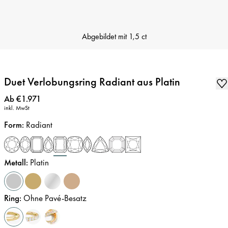
Abgebildet mit
1,5 ct
Duet Verlobungsring Radiant aus Platin
Preis
:
Ab €1.971
inkl. MwSt
Form
:
Radiant
Metall
:
Platin
Ring
:
Ohne Pavé-Besatz