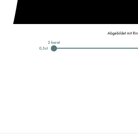
Abgebildet mit Ri
2
karat
0,5
ct