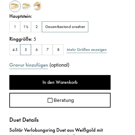
Hauptstein
:
Gesamtbestand ansehen
1
1½
2
Ringgröße
:
5
Mehr Größen anzeigen
4.5
5
6
7
8
(
optional
)
Gravur hinzufügen
In den Warenkorb
Beratung
Duet Details
Solitär Verlobungsring Duet aus Weißgold mit