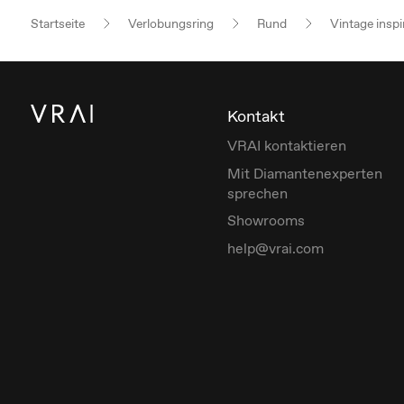
Startseite
Verlobungsring
Rund
Vintage inspi
Kontakt
VRAI kontaktieren
Mit Diamantenexperten
sprechen
Showrooms
help@vrai.com