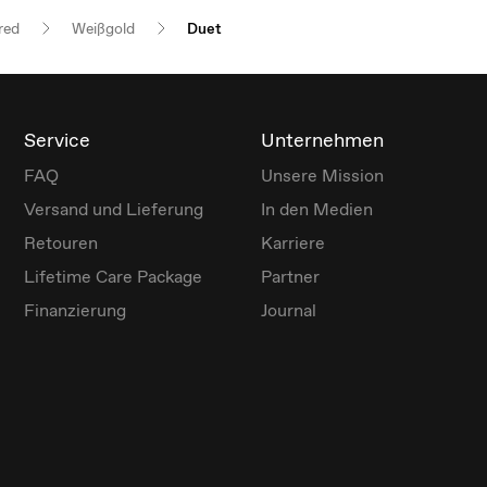
red
Weißgold
Duet
Service
Unternehmen
FAQ
Unsere Mission
Versand und Lieferung
In den Medien
Retouren
Karriere
Lifetime Care Package
Partner
Finanzierung
Journal