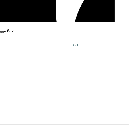
nggröße 6
8
ct