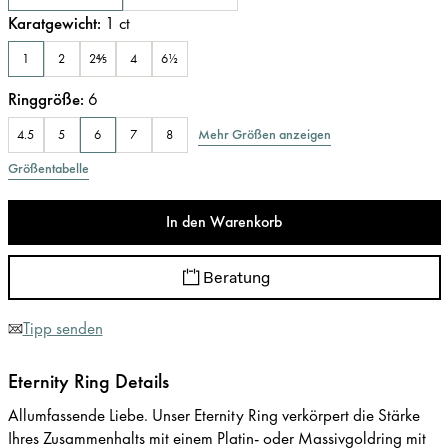
Karatgewicht
:
1
ct
1
2
2⅘
4
6½
Ringgröße
:
6
Mehr Größen anzeigen
4.5
5
6
7
8
Größentabelle
In den Warenkorb
Beratung
Tipp senden
Eternity Ring Details
Allumfassende Liebe. Unser Eternity Ring verkörpert die Stärke
Ihres Zusammenhalts mit einem Platin- oder Massivgoldring mit