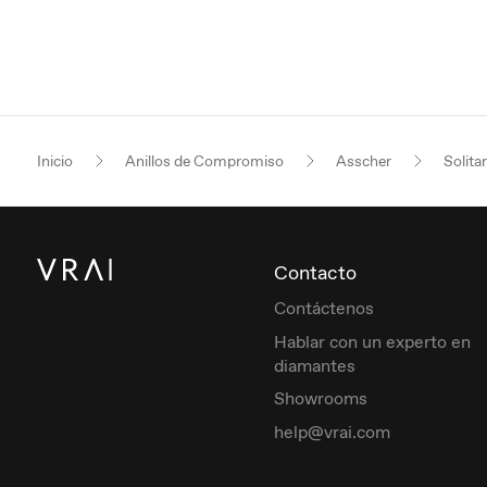
Inicio
Anillos de Compromiso
Asscher
Solitar
Contacto
Contáctenos
Hablar con un experto en
diamantes
Showrooms
help@vrai.com