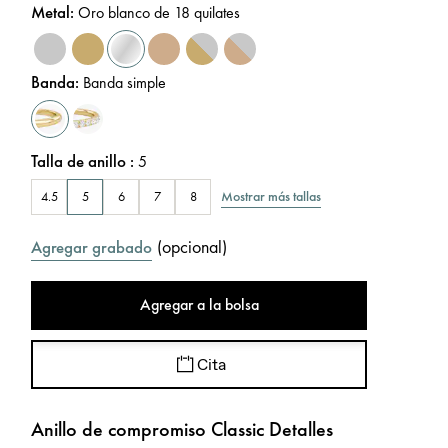
Metal
:
Oro blanco de 18 quilates
Banda
:
Banda simple
Talla de anillo
:
5
Mostrar más tallas
4.5
5
6
7
8
(
opcional
)
Agregar grabado
Agregar a la bolsa
Cita
Anillo de compromiso Classic Detalles