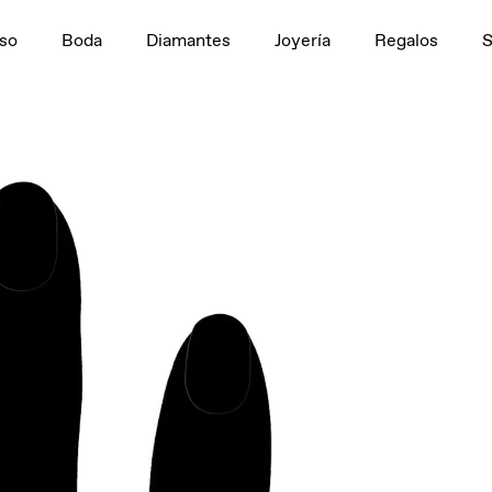
n
1,5 ct
so
Boda
Diamantes
Joyería
Regalos