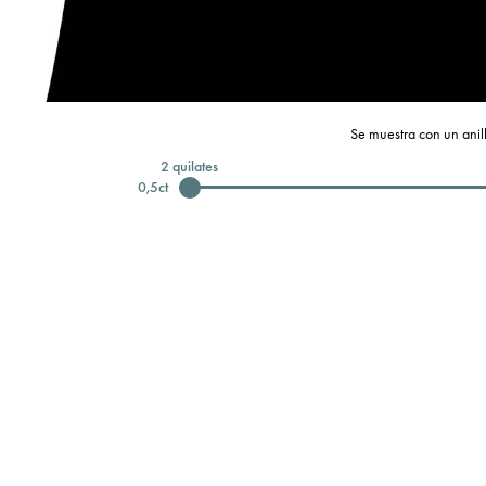
Se muestra con un anill
2
quilates
0,5
ct