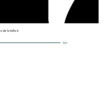
o de la talla 6
8
ct