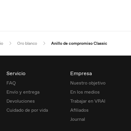
io
Oro blanco
Anillo de compromiso Classic
Servicio
Empresa
FAQ
Nuestro objetivo
Envío y entrega
En los medios
Devoluciones
Trabajar en VRAI
Cuidado de por vida
Afiliados
Journal