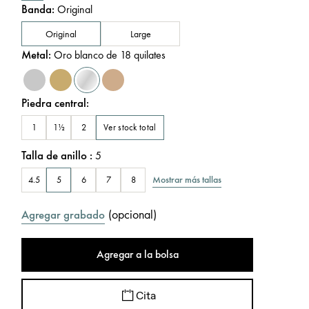
Banda
:
Original
Original
Large
Metal
:
Oro blanco de 18 quilates
Piedra central
:
Ver stock total
1
1½
2
Talla de anillo
:
5
Mostrar más tallas
4.5
5
6
7
8
(
opcional
)
Agregar grabado
Agregar a la bolsa
Cita