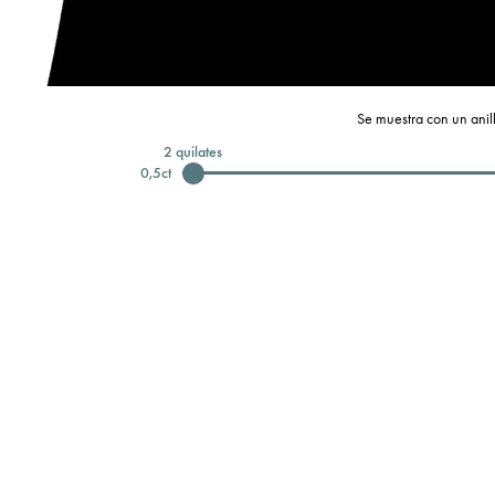
Se muestra con un anill
2
quilates
0,5
ct