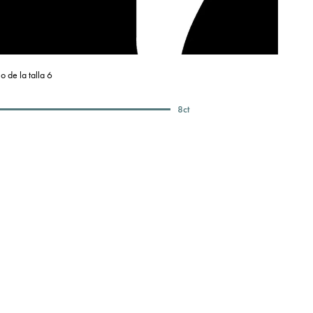
o de la talla 6
8
ct