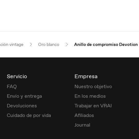
ación vintage
Oro blanco
Anillo de compromiso Devotion
Servicio
Empresa
FAQ
Nuestro objetivo
Envío y entrega
En los medios
Devoluciones
Trabajar en VRAI
Cuidado de por vida
Afiliados
Journal