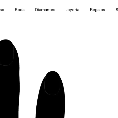
n
1,5 ct
so
Boda
Diamantes
Joyería
Regalos