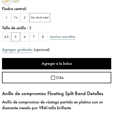
Piedra central
:
1
1½
2
Ver stock total
Talla de anillo
:
5
Mostrar más tallas
4.5
5
6
7
8
Agregar grabado
(
opcional
)
Agregar a la bolsa
Cita
Anillo de compromiso Floating Split Band Detalles
Anillo de compromiso de vástago partido en platino con un
diamante creado por VRAI talla brillante