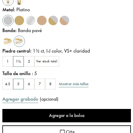
Metal
:
Platino
Banda
:
Banda pavé
Piedra central
:
1½
ct
,
I-J
color
,
VS+
claridad
1
1½
2
Ver stock total
Talla de anillo
:
5
Mostrar más tallas
4.5
5
6
7
8
Agregar grabado
(
opcional
)
Agregar a la bolsa
Cita