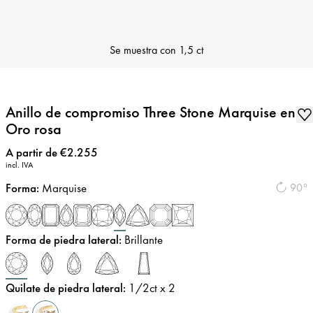
Se muestra con
1,5 ct
Anillo de compromiso Three Stone Marquise en
Oro rosa
Precio
:
A partir de €2.255
incl. IVA
Forma
:
Marquise
90°
Forma de piedra lateral
:
Brillante
Quilate de piedra lateral
:
1/2
ct x 2