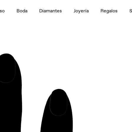
5ct + 1,5ct
so
Boda
Diamantes
Joyería
Regalos