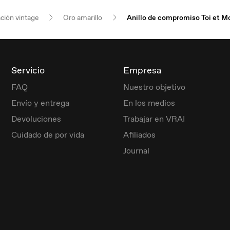
ación vintage
Oro amarillo
Anillo de compromiso Toi et M
Servicio
Empresa
FAQ
Nuestro objetivo
Envío y entrega
En los medios
Devoluciones
Trabajar en VRAI
Cuidado de por vida
Afiliados
Journal