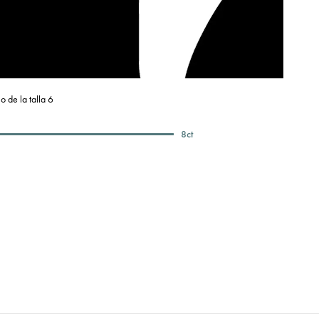
o de la talla 6
8
ct