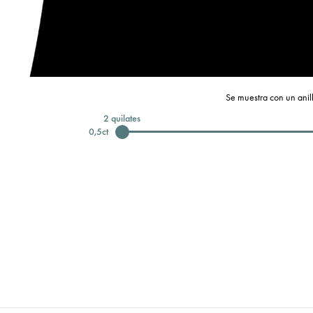
Se muestra con un anill
2
quilates
0,5
ct