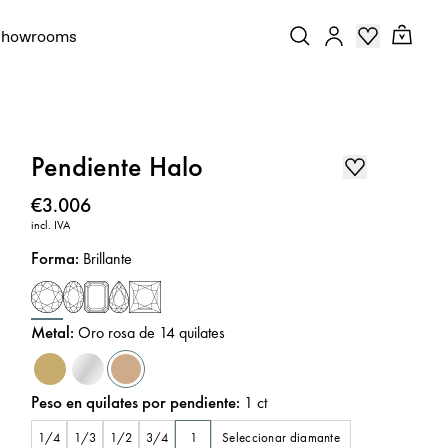
Showrooms
Pendiente Halo
Precio
:
€3.006
incl. IVA
Forma
:
Brillante
Metal
:
Oro rosa de 14 quilates
Peso en quilates por pendiente
:
1
ct
Seleccionar diamante
1/4
1/3
1/2
3/4
1