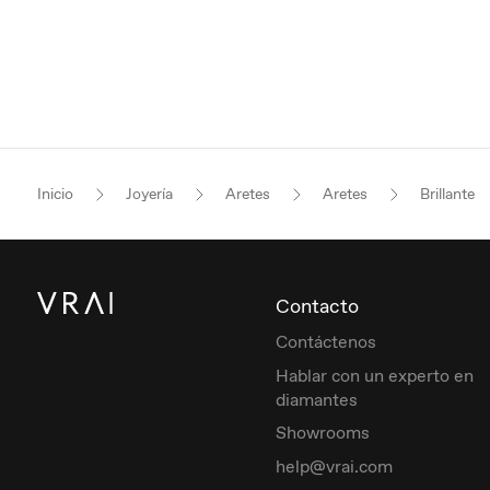
Inicio
Joyería
Aretes
Aretes
Brillante
Contacto
Contáctenos
Hablar con un experto en
diamantes
Showrooms
help@vrai.com