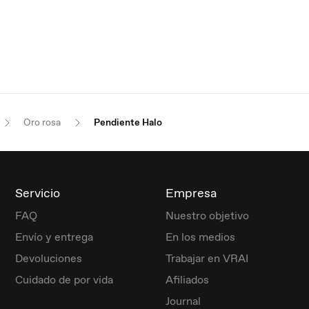
Oro rosa
Pendiente Halo
Servicio
Empresa
FAQ
Nuestro objetivo
Envío y entrega
En los medios
Devoluciones
Trabajar en VRAI
Cuidado de por vida
Afiliados
Journal