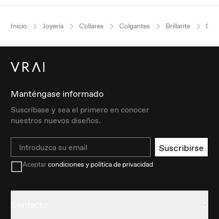
Inicio
Joyería
Collares
Colgantes
Brillante
Oro
Manténgase informado
Suscríbase y sea el primero en conocer
nuestros nuevos diseños.
Email
Suscribirse
Aceptar
condiciones y política de privacidad
Contacto