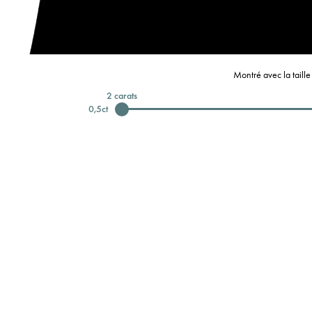
Montré avec la taill
2
carats
0,5
ct