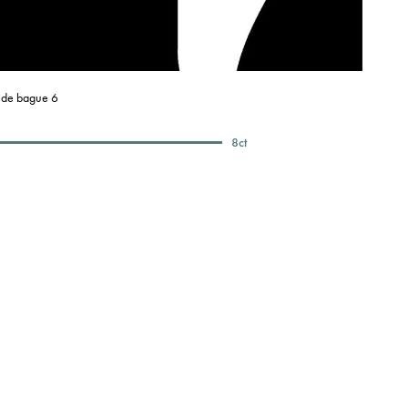
e de bague 6
8
ct