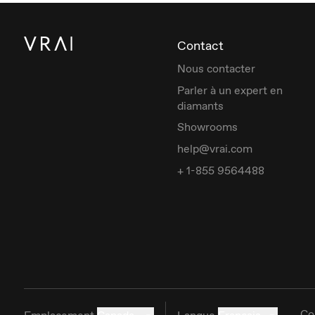
Contact
Nous contacter
Parler à un expert en
diamants
Showrooms
help@vrai.com
+ 1-855 9564488
Co
Emplacement
Canada
Langue
Français