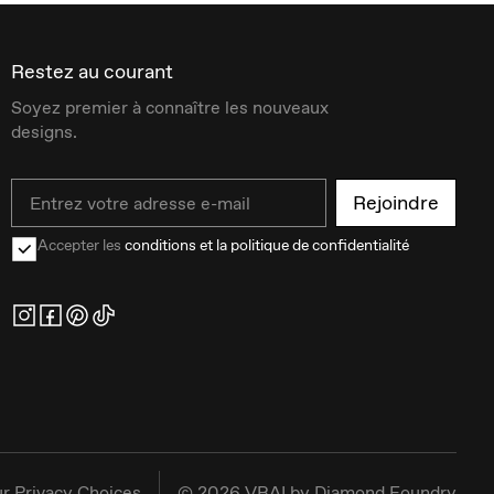
Restez au courant
Soyez premier à connaître les nouveaux
designs.
Email
Rejoindre
Accepter les
conditions et la politique de confidentialité
r Privacy Choices
©
2026
VRAI by Diamond Foundry