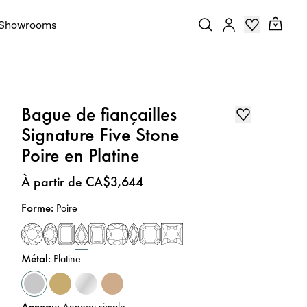
Showrooms
Bague de fiançailles
Signature Five Stone
Poire en Platine
Prix
:
À partir de CA$3,644
Forme
:
Poire
Métal
:
Platine
Anneau
:
Anneau simple