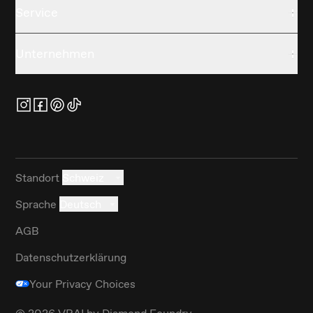
Service
Unternehmen
Standort
Schweiz
Sprache
Deutsch
AGB
Datenschutzerklärung
Your Privacy Choices
©
2026
VRAI by Diamond Foundry