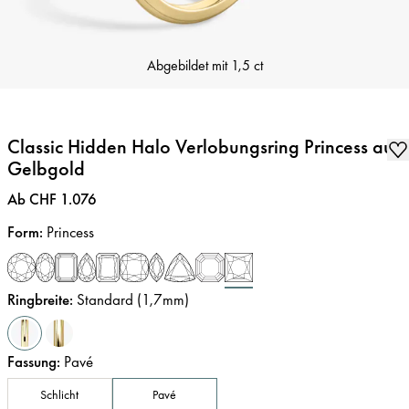
Abgebildet mit
1,5 ct
Classic Hidden Halo Verlobungsring Princess aus
Gelbgold
Preis
:
Ab CHF 1.076
Form
:
Princess
Ringbreite
:
Standard (1,7mm)
Fassung
:
Pavé
Schlicht
Pavé