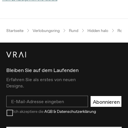
Startseite
Verlobungsring
Rund
Hidden halo
Roség
Bleiben Sie auf dem Laufenden
Erfahren Sie als erstes von neuen
Designs.
Email
Abonnieren
Ich akzeptiere die
AGB & Datenschutzerklärung