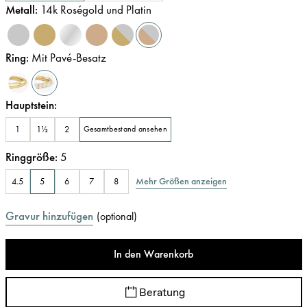
Metall
:
14k Roségold und Platin
Ring
:
Mit Pavé-Besatz
Hauptstein
:
1
1½
2
Gesamtbestand ansehen
Ringgröße
:
5
Mehr Größen anzeigen
4.5
5
6
7
8
Gravur hinzufügen
(
optional
)
In den Warenkorb
Beratung