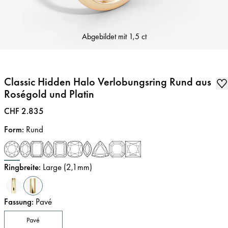
Abgebildet mit
1,5 ct
Classic Hidden Halo Verlobungsring Rund aus
Roségold und Platin
Preis
:
CHF 2.835
Form
:
Rund
Ringbreite
:
Large (2,1mm)
Fassung
:
Pavé
Pavé