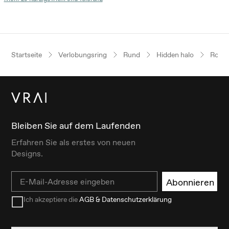
Startseite
Verlobungsring
Rund
Hidden halo
Roség
Bleiben Sie auf dem Laufenden
Erfahren Sie als erstes von neuen
Designs.
Email
Abonnieren
Ich akzeptiere die
AGB & Datenschutzerklärung