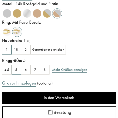
Metall
:
14k Roségold und Platin
Ring
:
Mit Pavé-Besatz
Hauptstein
:
1
ct
,
1
1½
2
Gesamtbestand ansehen
Ringgröße
:
5
Mehr Größen anzeigen
4.5
5
6
7
8
Gravur hinzufügen
(
optional
)
In den Warenkorb
Beratung