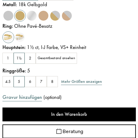
Metall
:
18k Gelbgold
Ring
:
Ohne Pavé-Besatz
Hauptstein
:
1½
ct
,
I-J
Farbe
,
VS+
Reinheit
1
1½
2
Gesamtbestand ansehen
Ringgröße
:
5
Mehr Größen anzeigen
4.5
5
6
7
8
Gravur hinzufügen
(
optional
)
In den Warenkorb
Beratung