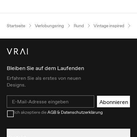
Startseite
Verlobungsring
Rund
Vintage inspired
G
Bleiben Sie auf dem Laufenden
Erfahren Sie als erstes von neuen
Designs.
Email
Abonnieren
Ich akzeptiere die
AGB & Datenschutzerklärung