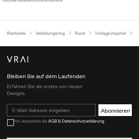
Startseite
Verlobungsring
Rund
Vintage inspired
G
Bleiben Sie auf dem Laufenden
Erfahren Sie als erstes von neuen
Designs.
Email
Abonnieren
Ich akzeptiere die
AGB & Datenschutzerklärung