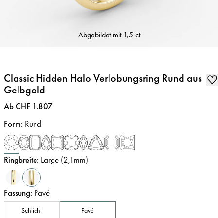
Abgebildet mit
1,5 ct
Classic Hidden Halo Verlobungsring Rund aus
Gelbgold
Preis
:
Ab CHF 1.807
Form
:
Rund
Ringbreite
:
Large (2,1mm)
Fassung
:
Pavé
Schlicht
Pavé