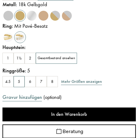
Metall
:
18k Gelbgold
Ring
:
Mit Pavé-Besatz
Hauptstein
:
1
1½
2
Gesamtbestand ansehen
Ringgröße
:
5
Mehr Größen anzeigen
4.5
5
6
7
8
Gravur hinzufügen
(
optional
)
In den Warenkorb
Beratung