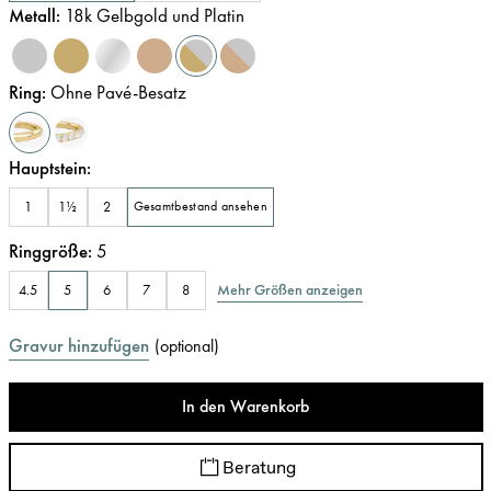
Metall
:
18k Gelbgold und Platin
Ring
:
Ohne Pavé-Besatz
Hauptstein
:
1
1½
2
Gesamtbestand ansehen
Ringgröße
:
5
Mehr Größen anzeigen
4.5
5
6
7
8
Gravur hinzufügen
(
optional
)
In den Warenkorb
Beratung