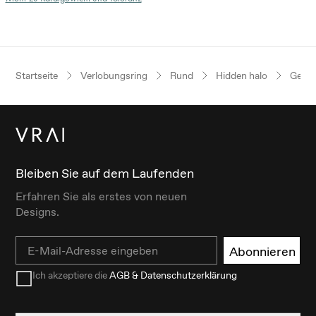
Startseite
Verlobungsring
Rund
Hidden halo
Gelbg
Bleiben Sie auf dem Laufenden
Erfahren Sie als erstes von neuen
Designs.
Email
Abonnieren
Ich akzeptiere die
AGB & Datenschutzerklärung