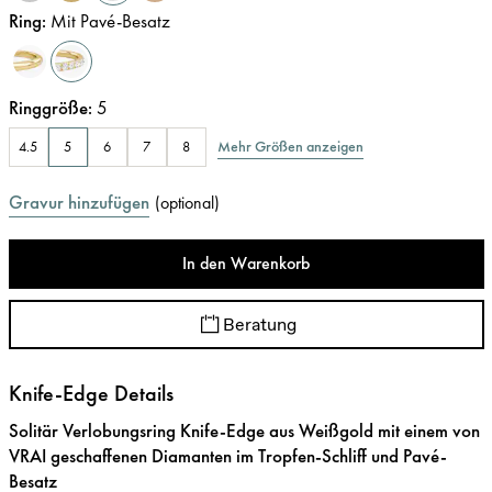
Ring
:
Mit Pavé-Besatz
Ringgröße
:
5
Mehr Größen anzeigen
4.5
5
6
7
8
Gravur hinzufügen
(
optional
)
In den Warenkorb
Beratung
Knife-Edge Details
Solitär Verlobungsring Knife-Edge aus Weißgold mit einem von
VRAI geschaffenen Diamanten im Tropfen-Schliff und Pavé-
Besatz