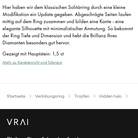
Hier haben wir dem klassischen Solitärring durch eine kleine
Modifikation ein Update gegeben. Abgeschrägte Seiten laufen
mittig auf dem Ring zusammen und bilden eine Kante - eine
elegante Silhouette mit minimalistischer Anmutung. So bekommt
der Ring Tiefe und Dimension und hebt die Brillanz Ihres
Diamanten besonders gut hervor.
Gezeigt mit Hauptstein
:
1,5 ct
Mehr zu Karatgewicht und Toleranz
Startseite
Verlobungsring
Tropfen
Hidden halo
We