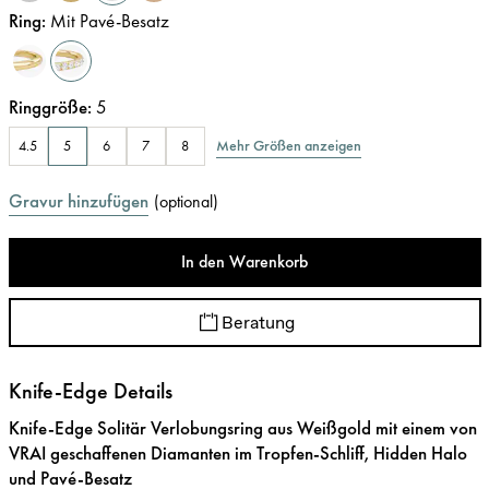
Ring
:
Mit Pavé-Besatz
Ringgröße
:
5
Mehr Größen anzeigen
4.5
5
6
7
8
Gravur hinzufügen
(
optional
)
In den Warenkorb
Beratung
Knife-Edge Details
Knife-Edge Solitär Verlobungsring aus Weißgold mit einem von
VRAI geschaffenen Diamanten im Tropfen-Schliff, Hidden Halo
und Pavé-Besatz