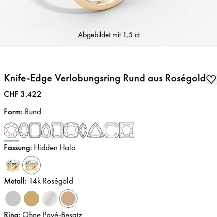
Abgebildet mit
1,5 ct
Knife-Edge Verlobungsring Rund aus Roségold
Preis
:
CHF 3.422
Form
:
Rund
Fassung
:
Hidden Halo
Metall
:
14k Roségold
Ring
:
Ohne Pavé-Besatz