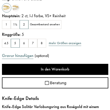
Hauptstein
:
2
ct
,
I-J
Farbe
,
VS+
Reinheit
1
1½
2
Gesamtbestand ansehen
Ringgröße
:
5
Mehr Größen anzeigen
4.5
5
6
7
8
Gravur hinzufügen
(
optional
)
In den Warenkorb
Beratung
Knife-Edge Details
Knife-Edge Solitär Verlobungsring aus Roségold mit einem